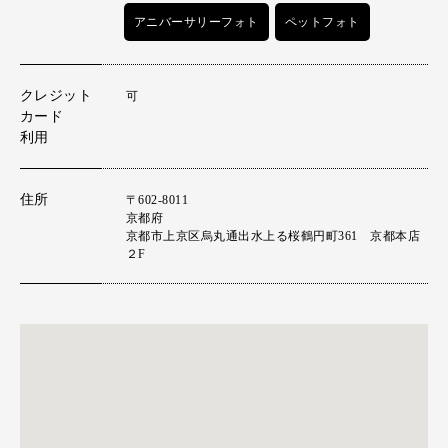
アニバーサリーフォト
ペットフォト
クレジット
可
カード
利用
住所
〒602-8011
京都府
京都市上京区烏丸通出水上る桜鶴円町361 京都本店
２F