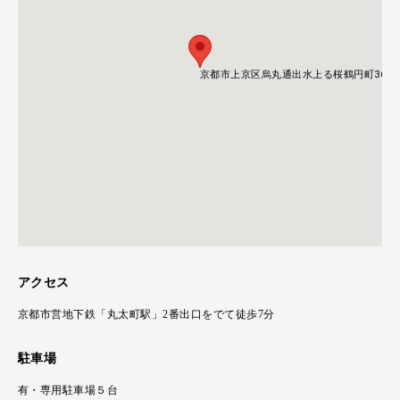
京都市上京区烏丸通出水上る桜鶴円町361
京都市上京区烏丸通出水上る桜鶴円町361
アクセス
京都市営地下鉄「丸太町駅」2番出口をでて徒歩7分
駐車場
有・専用駐車場５台