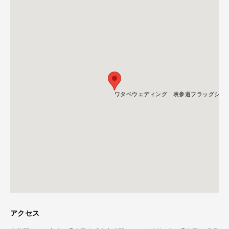
ワタベウェディング 表参道フラッグシッ
ワタベウェディング 表参道フラッグシッ
アクセス