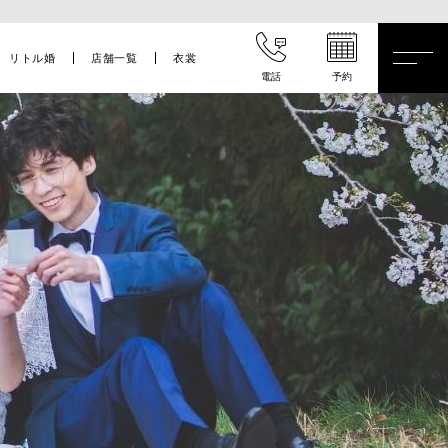
リトル婚
店舗一覧
衣裳
電話
予約