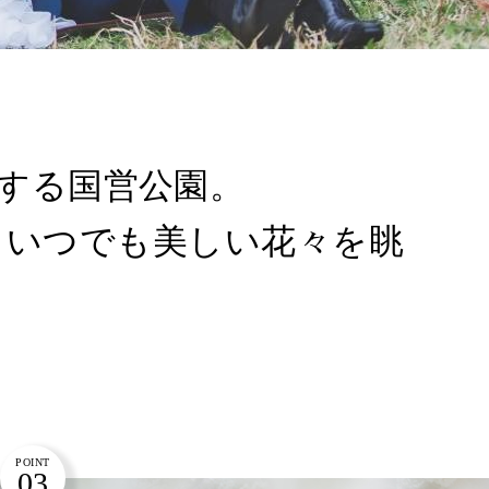
表する国営公園。
、いつでも美しい花々を眺
POINT
03