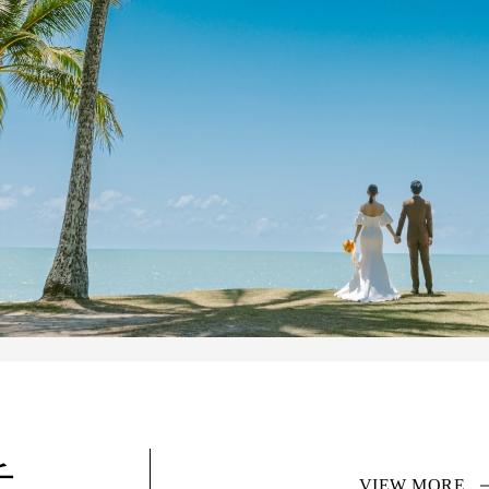
チ
VIEW MORE