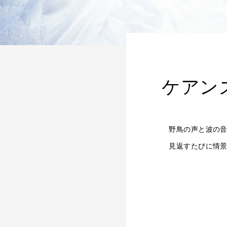
ケアン
野鳥の声と波の
見返すたびに情