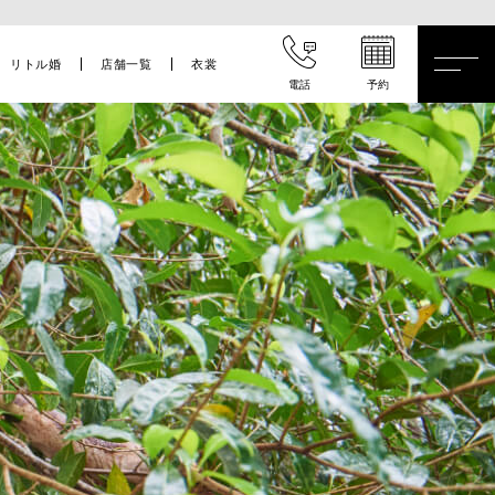
リトル婚
店舗一覧
衣裳
電話
予約