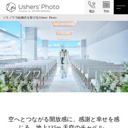
電話
予約
ソラノワで結婚式を挙げるUshers' Photo
ソラノワ
チャペル・神殿 フォト
空へとつながる開放感に、感謝と幸せを感
じる、地上135m 天空のチャペル。