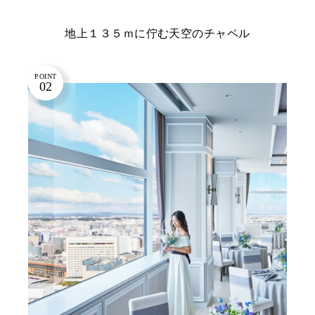
地上１３５ｍに佇む天空のチャペル
POINT
02