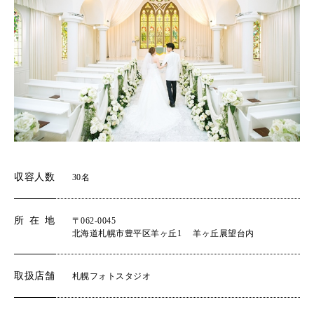
収容人数
30名
所在地
〒062-0045
北海道札幌市豊平区羊ヶ丘1 羊ヶ丘展望台内
取扱店舗
札幌フォトスタジオ