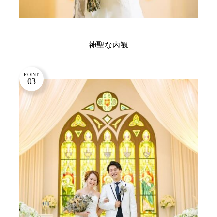
神聖な内観
POINT
03