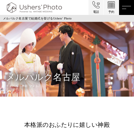
電話
予約
メルパルク名古屋で結婚式を挙げるUshers' Photo
メルパルク名古屋
チャペル・神殿 フォト
本格派のおふたりに嬉しい神殿