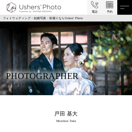
電話
予約
フォトウェディング・結婚写真・前撮りならUshers' Photo
PHOTOGRAPHER
フォトグラファ－
戸田 基大
Motohiro Toda