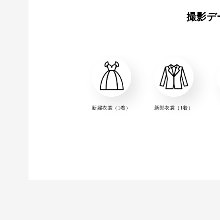
撮影デ
新婦衣裳（1着）
新郎衣裳（1着）