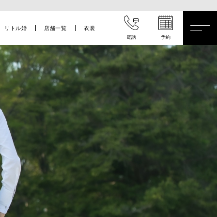
リトル婚
店舗一覧
衣裳
電話
予約