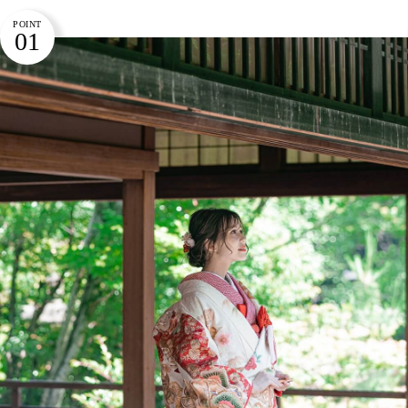
POINT
01