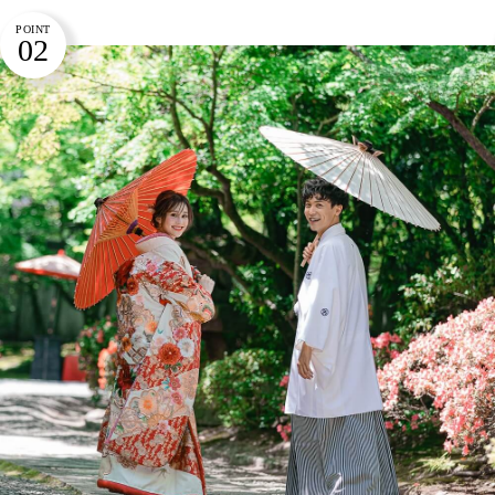
POINT
02