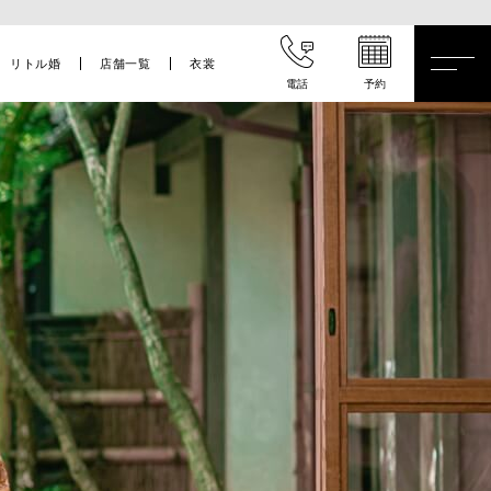
リトル婚
店舗一覧
衣裳
電話
予約