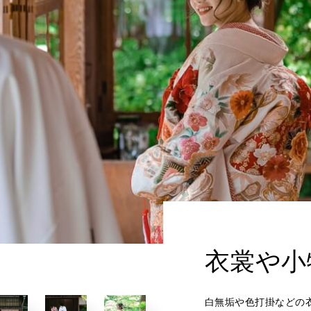
衣裳や小
白無垢や色打掛などの