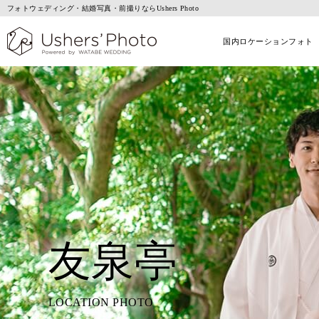
フォトウェディング・結婚写真・前撮りならUshers Photo
国内ロケーションフォト
友泉亭
LOCATION PHOTO