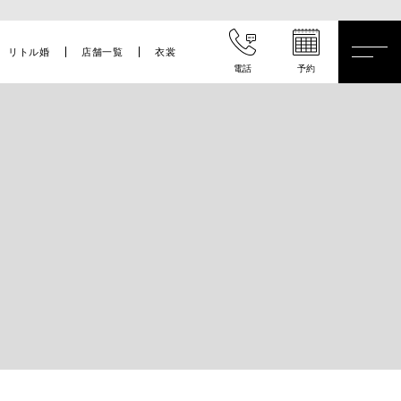
リトル婚
店舗一覧
衣裳
電話
予約