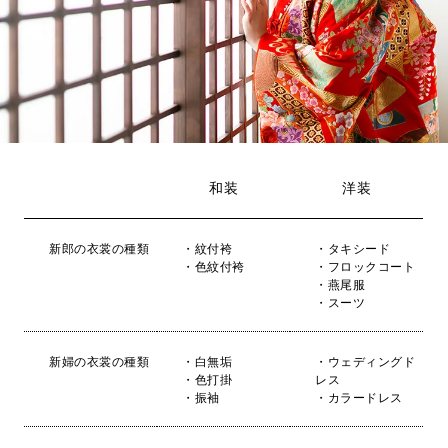
和装
洋装
新郎の衣裳の種類
・紋付袴
・タキシード
・色紋付袴
・フロックコート
・燕尾服
・スーツ
新婦の衣裳の種類
・白無垢
・ウェディングド
・色打掛
レス
・振袖
・カラードレス