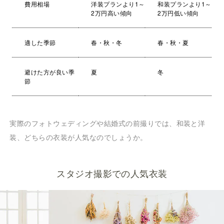
費用相場
洋装プランより1～
和装プランより1～
2万円高い傾向
2万円低い傾向
適した季節
春・秋・冬
春・秋・夏
避けた方が良い季
夏
冬
節
実際のフォトウェディングや結婚式の前撮りでは、和装と洋
装、どちらの衣装が人気なのでしょうか。
スタジオ撮影での人気衣装