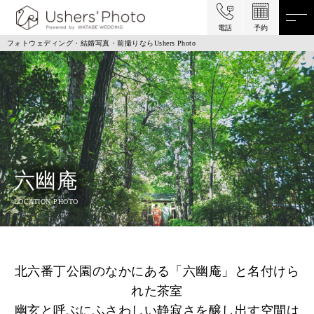
電話
予約
フォトウェディング・結婚写真・前撮りならUshers Photo
六幽庵
LOCATION PHOTO
北六番丁公園のなかにある「六幽庵」と名付けら
れた茶室
幽玄と呼ぶにふさわしい静寂さを醸し出す空間は