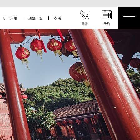
リトル婚
店舗一覧
衣裳
電話
予約