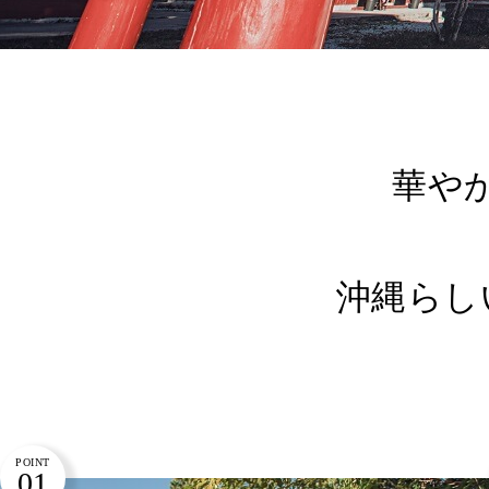
華や
沖縄らし
POINT
01