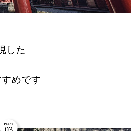
現した
すすめです
POINT
03