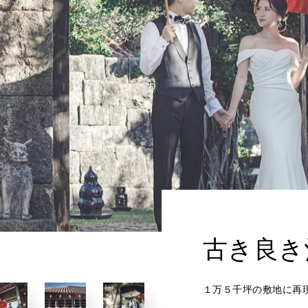
古き良き
１万５千坪の敷地に再