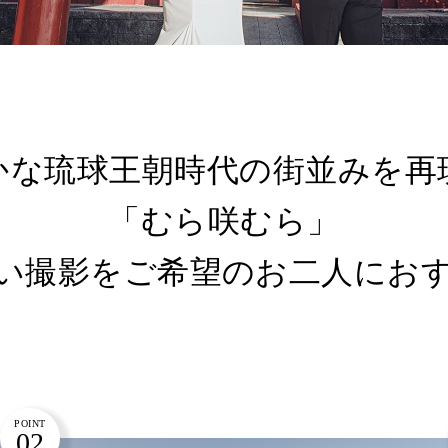
かな琉球王朝時代の街並みを再
「むら咲むら」
い撮影をご希望のお二人にお
POINT
02