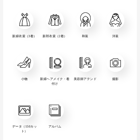
新婦衣裳（3着）
新郎衣裳（2着）
和装
洋装
小物
新婦ヘアメイク・着
美容師アテンド
撮影
付け
データ（150カッ
アルバム
ト）