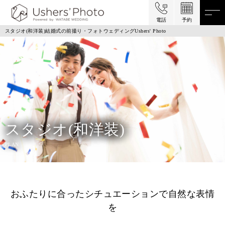
電話
予約
スタジオ(和洋装)結婚式の前撮り・フォトウェディングUshers' Photo
スタジオ(和洋装)
PLAN
おふたりに合ったシチュエーションで自然な表情
を