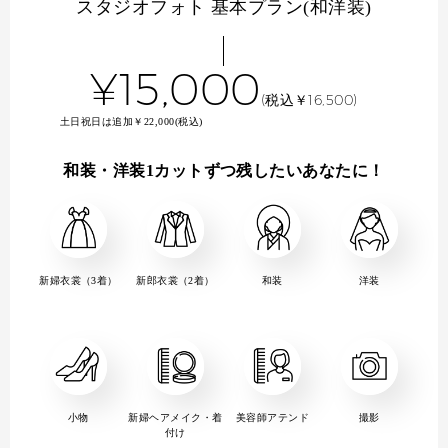
スタジオフォト 基本プラン(和洋装)
¥15,000
(税込￥16,500)
土日祝日は追加￥22,000(税込)
和装・洋装1カットずつ残したいあなたに！
新婦衣裳（3着）
新郎衣裳（2着）
和装
洋装
小物
新婦ヘアメイク・着
美容師アテンド
撮影
付け