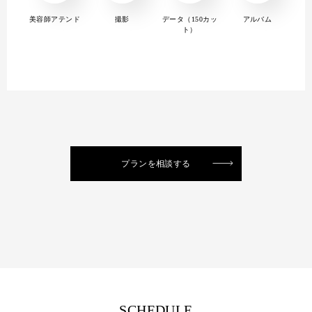
美容師アテンド
撮影
データ（150カッ
アルバム
ト）
プランを相談する
SCHEDULE