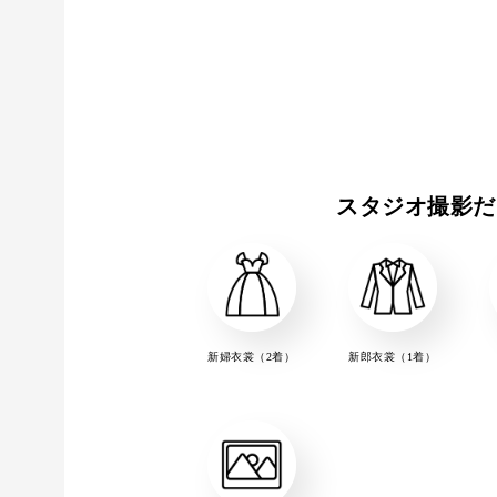
スタジオ撮影だ
新婦衣裳（2着）
新郎衣裳（1着）