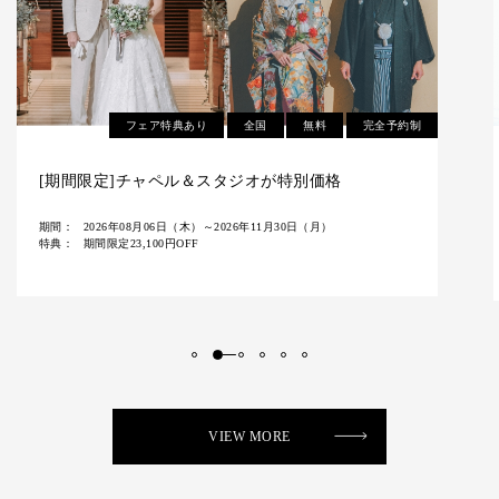
全国
無料
完全予約制
【8/11(火祝)～16(日)の6日間限定】衣裳試着体験付
き無料相談会
期間：
2026年08月03日（月）～2026年08月16日（日）
VIEW MORE