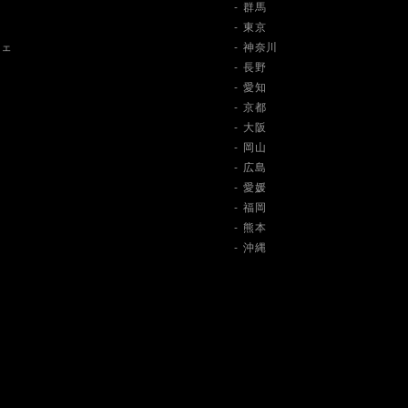
群馬
東京
ツェ
神奈川
長野
愛知
京都
大阪
岡山
広島
愛媛
福岡
熊本
沖縄