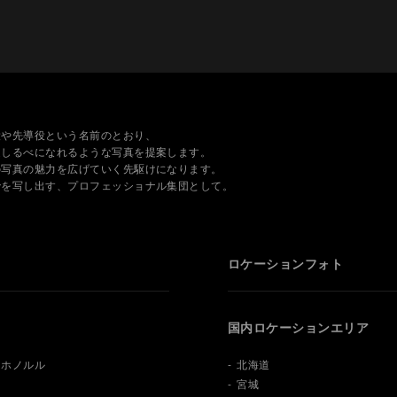
役や先導役という名前のとおり、
道しるべになれるような写真を提案します。
の写真の魅力を広げていく先駆けになります。
でを写し出す、プロフェッショナル集団として。
ロケーションフォト
国内
ロケーションエリア
・ホノルル
北海道
宮城