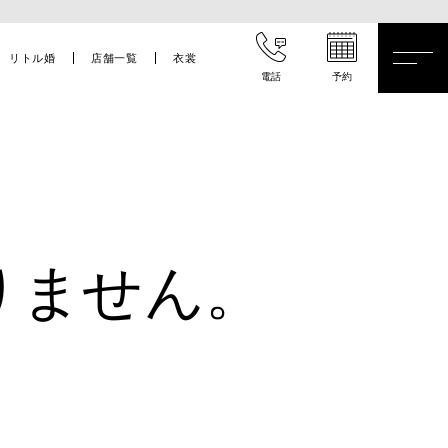
リトル婚
店舗一覧
衣裳
電話
予約
りません。